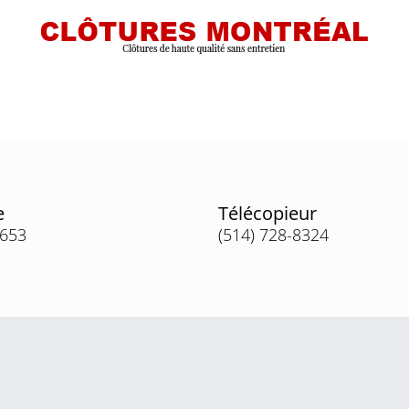
e
Télécopieur
3653
(514) 728-8324