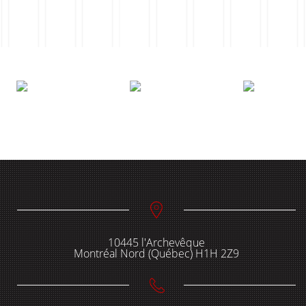
10445 l'Archevêque
Montréal Nord (Québec) H1H 2Z9