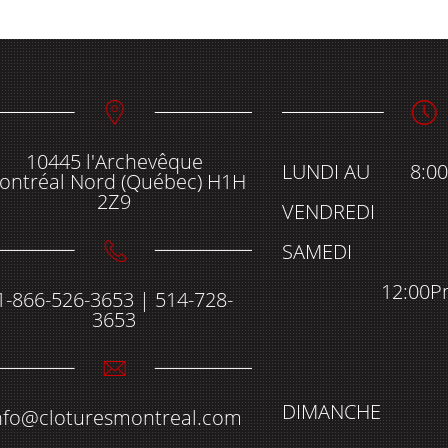
10445 l'Archevêque
LUNDI AU
8:0
ontréal Nord (Québec) H1H
2Z9
VENDREDI
SAMEDI
12:00P
1-866-526-3653 | 514-728-
3653
DIMANCHE
nfo@cloturesmontreal.com