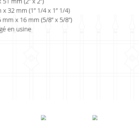
 51 mm (2” x 2”)
x 32 mm (1” 1/4 x 1” 1/4)
6 mm x 16 mm (5/8” x 5/8”)
rgé en usine