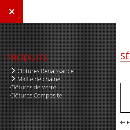
S
PRODUITS
Clôtures Renaissance
Série Élégante
Maille de chaine
Clôtures de Verre
Série Royale
Clôtures Résidentielles
Clôtures Composite
Série Suprême
Clôtures Industrielles
Série Nexus
Lattes de Plastique
Série 5000
Panneau temporaire
R