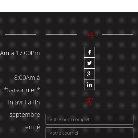
0Am à 17:00Pm
8:00Am à
m*Saisonnier*
fin avril à fin
septembre
Fermé