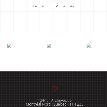
Panneau temporaire
««
«
1
2
»
»»
10445 l'Archevêque
Montréal Nord (Québec) H1H 2Z9