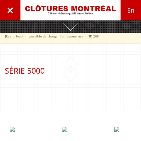
En
×
Avertissement
JUser::_load : impossible de charger l'utilisateur ayant l'ID 268
PRODUITS
Clôtures Renaissance
Série Élégante
SÉRIE 5000
Série Royale
SÉRIE 5000
Série Suprême
Série Nexus
Série 5000
Maille de chaine
Clôtures de Verre
Clôtures Résidentielles
Clôtures Composite
Clôtures Industrielles
Lattes de Plastique