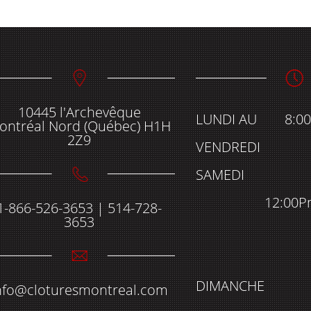
10445 l'Archevêque
LUNDI AU
8:0
ontréal Nord (Québec) H1H
2Z9
VENDREDI
SAMEDI
12:00P
1-866-526-3653 | 514-728-
3653
DIMANCHE
nfo@cloturesmontreal.com