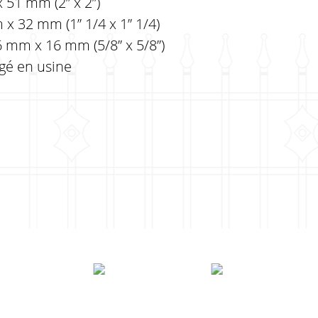
 51 mm (2” x 2”)
x 32 mm (1” 1/4 x 1” 1/4)
6 mm x 16 mm (5/8” x 5/8”)
rgé en usine