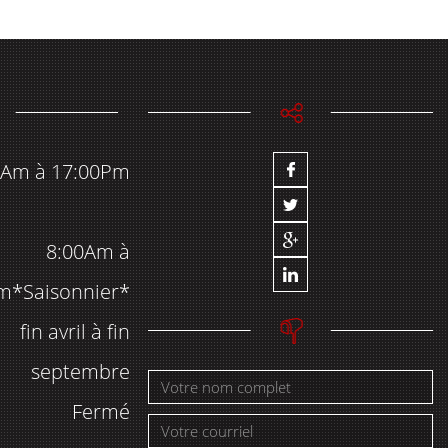
0Am à 17:00Pm
8:00Am à
m*Saisonnier*
fin avril à fin
septembre
Fermé