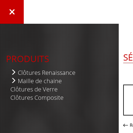
S
PRODUITS
Clôtures Renaissance
Série Élégante
Maille de chaine
Clôtures de Verre
Série Royale
Clôtures Résidentielles
Clôtures Composite
Série Suprême
Clôtures Industrielles
Série Nexus
Lattes de Plastique
Série 5000
Panneau temporaire
R