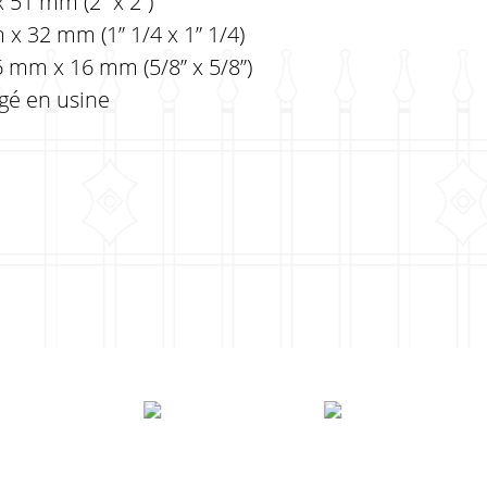
 51 mm (2” x 2”)
x 32 mm (1” 1/4 x 1” 1/4)
6 mm x 16 mm (5/8” x 5/8”)
rgé en usine