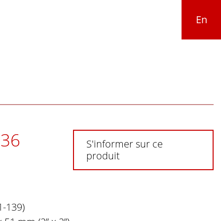
En
36
S'informer sur ce
produit
1-139)