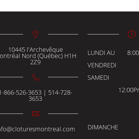
10445 l'Archevêque
LUNDI AU
8:0
ontréal Nord (Québec) H1H
2Z9
VENDREDI
SAMEDI
12:00P
1-866-526-3653 | 514-728-
3653
DIMANCHE
nfo@cloturesmontreal.com