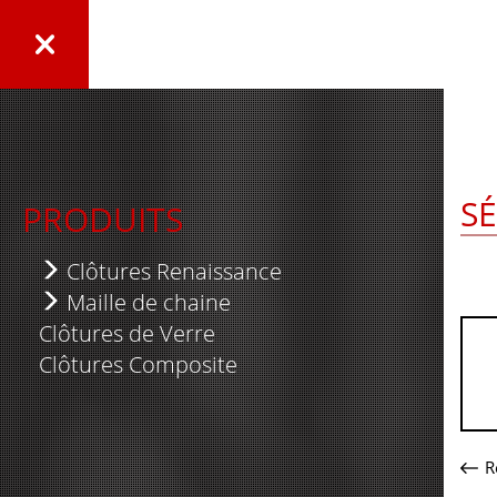
S
PRODUITS
Clôtures Renaissance
Série Élégante
Maille de chaine
Clôtures de Verre
Série Royale
Clôtures Résidentielles
Clôtures Composite
Série Suprême
Clôtures Industrielles
Série Nexus
Lattes de Plastique
Série 5000
Panneau temporaire
R