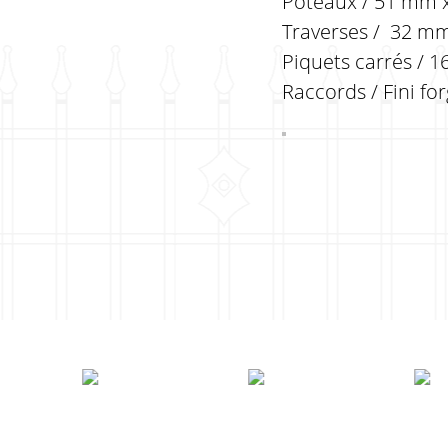
Poteaux / 51 mm x
Traverses / 32 mm 
Piquets carrés / 1
Raccords / Fini fo