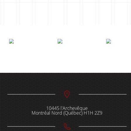
10445 l'Archevêque
Montréal Nord (Québec) H1H 2Z9